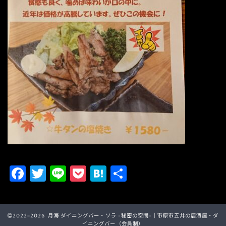
F
T
Li
P
H
共
a
w
n
o
a
有
c
it
e
c
t
e
t
k
e
2022–2026 月海 ダイニングバー・ソラ -秘密の空間-｜市原市五井の居酒屋・ダ
イニングバー（会員制）